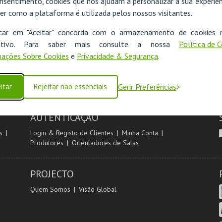
nsentimento, cookies que nos ajudam a personalizar a sua experiên
er como a plataforma é utilizada pelos nossos visitantes.
icar em "Aceitar" concorda com o armazenamento de cookies 
ositivo. Para saber mais consulte a nossa
Política de 
ações Sobre Cookies
e
Privacidade & Segurança
.
itar
Rejeitar não essenciais
Gerir Preferências
AUTENTICAÇÃO
s
Login & Registo de Clientes
Minha Conta
Produtores
Orientadores de Salas
PROJECTO
Quem Somos
Visão Global