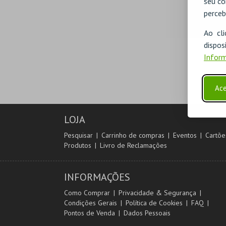
seu co
perceb
Ao cl
disp
Inform
Ace
LOJA
Pesquisar
Carrinho de compras
Eventos
Cartõe
Produtos
Livro de Reclamações
INFORMAÇÕES
Como Comprar
Privacidade & Segurança
Condições Gerais
Política de Cookies
FAQ
Pontos de Venda
Dados Pessoais