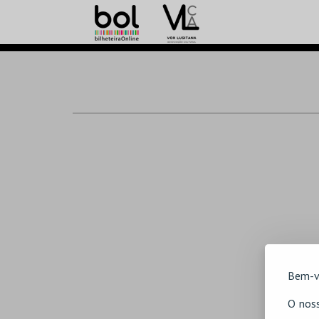
Bem-v
O noss